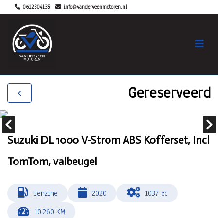
0612304135
info@vanderveenmotoren.nl
Gereserveerd
Suzuki DL 1000 V-Strom ABS Kofferset, Incl
TomTom, valbeugel
Benzine
2020
1037 cc
10.260 KM