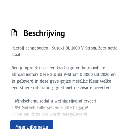
Beschrijving
Hierbij aangeboden : Suzuki DL 1000 V-Strom, Zeer nette
staat!!
Ben je opzoek naar een krachtige en betrouwbare
allroad motor? Deze Suzuki V-Strom DL1000 uit 2020 en
is geleverd in deze gave grjize metallic kleur welke
een stoere uitstraling geeft met de zwarte accenten!
- Windscherm, zodat u weinig rijwind ervaart
- SW Motech kofferset, voor alle bagage!
- TomTom Rider 550 wordt meegeleverd!
- Valbeugels, Exta bescherming voor de motor en een
Meer informatie
extra stoere uitstraling